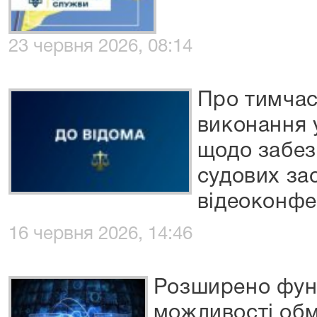
23 червня 2026, 08:14
Про тимчас
виконання 
щодо забез
судових за
відеоконфе
16 червня 2026, 14:46
Розширено фун
можливості обм