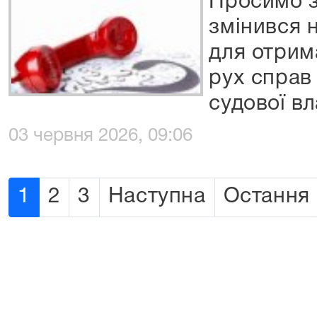
Просимо з
змінився 
для отрим
рух справ
судової вл
03 червня 2026, 09:06
1
2
3
Наступна
Остання