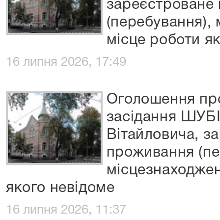
зареєстроване 
(перебування),
місце роботи я
16 липня 2026, 17:49
Оголошення про
засідання ШУБ
Вітайловича, з
проживання (пе
місцезнаходжен
якого невідоме
16 липня 2026, 11:37