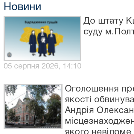
Новини
До штату К
суду м.Пол
05 серпня 2026, 14:10
Оголошення про
якості обвинув
Андрія Олексан
місцезнаходжен
якого невідоме