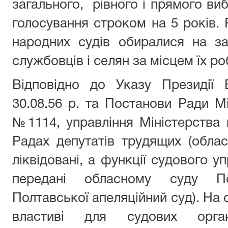
загального, рівного і прямого ви
голосування строком на 5 років. 
народних судів обиралися на за
службовців і селян за місцем їх р
Відповідно до Указу Президії
30.08.56 р. та Постанови Ради Мі
№1114, управління Міністерства
Радах депутатів трудящих (обласн
ліквідовані, а функції судового 
передані обласному суду Пол
Полтавської апеляційний суд). На 
властиві для судових орган