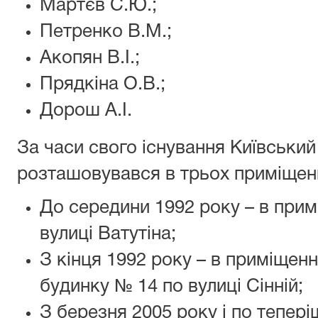
Мартєв С.Ю.;
Петренко В.М.;
Акопян В.І.;
Прядкіна О.В.;
Дорош А.І.
За часи свого існування Київський
розташовувався в трьох приміщен
До середини 1992 року – в прим
вулиці Ватутіна;
З кінця 1992 року – в приміщен
будинку № 14 по вулиці Сінній;
З березня 2005 року і по тепер