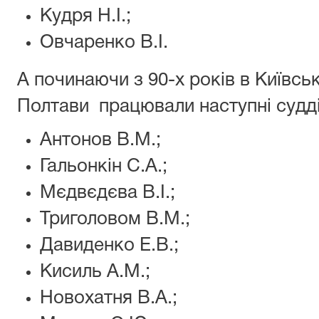
Кудря Н.І.;
Овчаренко В.І.
А починаючи з 90-х років в Київсь
Полтави працювали наступні судді
Антонов В.М.;
Гальонкін С.А.;
Мєдвєдєва В.І.;
Триголовом В.М.;
Давиденко Е.В.;
Кисиль А.М.;
Новохатня В.А.;