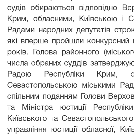
судів обираються відповідно В
Крим, обласними, Київською і 
Радами народних депутатів строк
які вперше пройшли конкурсний в
років. Голова районного (міськог
числа обраних суддів затверджу
Радою Республіки Крим, о
Севастопольською міськими Рад
спільним поданням Голови Верхо
та Міністра юстиції Республік
Київського та Севастопольського 
управління юстиції обласної, Киї