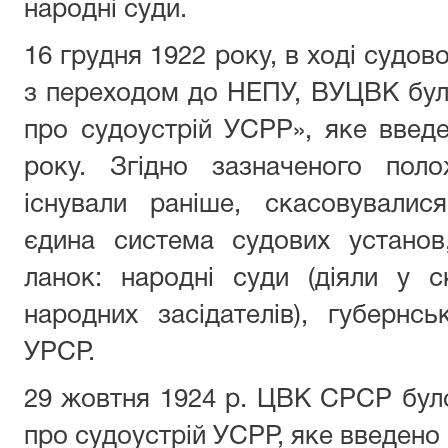
народні суди.
16 грудня 1922 року, в ході судо
з переходом до НЕПУ, ВУЦВК бу
про судоустрій УСРР», яке введ
року. Згідно зазначеного пол
існували раніше, скасовувалис
єдина система судових установ
ланок: народні суди (діяли у с
народних засідателів), губернс
УРСР.
29 жовтня 1924 р. ЦВК СРСР бул
про судоустрій УСРР, яке введено 