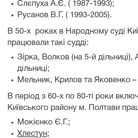
Слєпуха А.Є. ( 1987-1993);
Русанов В.Г. ( 1993-2005).
В 50-х роках в Народному суді Ки
працювали такі судді:
Зірка, Волков (на 5-й дільниці),
дільниці;
Мельник, Крилов та Яковенко – н
В період з 60-х по 80-ті роки вкл
Київського району м. Полтави прац
Мокієнко Є.Г.;
Хлестун;