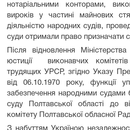
нотаріальними конторами, вик
вироків у частині майнових ст
діяльністю народних судів, провед
суди отримали право призначати с
Після відновлення Міністерства
юстиції виконавчих комітетів
трудящих УРСР, згідно Указу Пр
від 06.10.1970 року, функції уп
забезпечення народними судами б
суду Полтавської області до ві
комітету Полтавської обласної Рад
З набуттям Україною незалежност