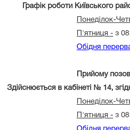
Графік роботи Київського райо
Понеділок-Че
П'ятниця -
з 08
Обідня перерв
Прийому позов
Здійснюється в кабінеті № 14, згід
Понеділок-Че
П'ятниця -
з 08
Обідня перерв