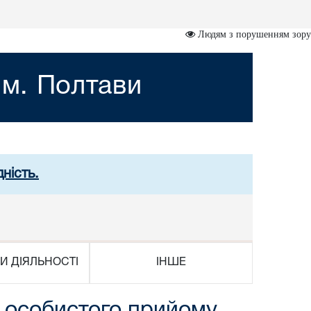
Людям з порушенням зору
 м. Полтави
ність.
И ДІЯЛЬНОСТІ
ІНШЕ
я особистого прийому