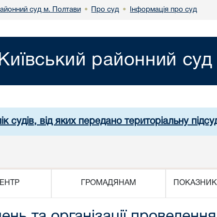
районний суд м. Полтави
Про суд
Інформація про суд
•
•
Київський районний суд
ік судів, від яких передано територіальну підсуд
ЕНТР
ГРОМАДЯНАМ
ПОКАЗНИК
ень та організації проведенн