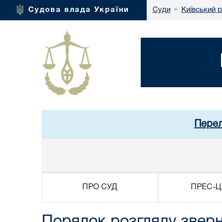
Київський 
Судова влада України
Суди
•
Перел
ПРО СУД
ПРЕС-Ц
Порядок розгляду зверн