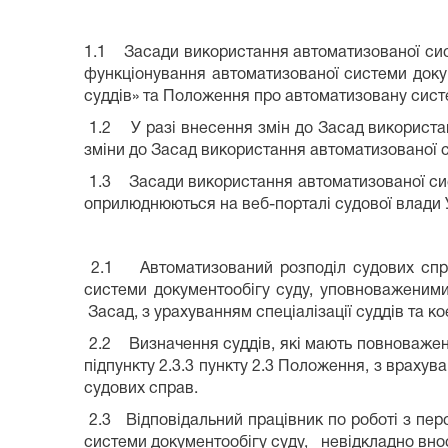
1.1 Засади використання автоматизованої сист
функціонування автоматизованої системи докум
суддів» та Положення про автоматизовану систе
1.2 У разі внесення змін до Засад використа
зміни до Засад використання автоматизованої с
1.3 Засади використання автоматизованої сист
оприлюднюються на веб-порталі судової влади У
2.1 Автоматизований розподіл судових справ 
системи документообігу суду, уповноваженими
Засад, з урахуванням спеціалізації суддів та к
2.2 Визначення суддів, які мають повноваженн
підпункту 2.3.3 пункту 2.3 Положення, з врах
судових справ.
2.3
Відповідальний працівник по роботі з пер
системи документообігу суду, невідкладно внос