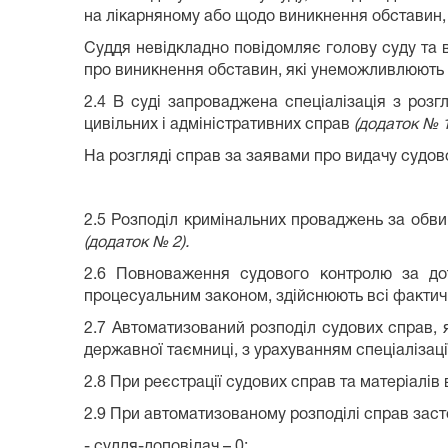
на лікарняному або щодо виникнення обставин,
Суддя невідкладно повідомляє голову суду та в
про виникнення обставин, які унеможливлюють 
2.4 В суді запроваджена спеціалізація з розг
цивільних і адміністративних справ
(додаток № 1
На розгляді справ за заявами про видачу судов
2.5 Розподіл кримінальних проваджень за обви
(додаток № 2).
2.6 Повноваження судового контролю за дот
процесуальним законом, здійснюють всі фактич
2.7 Автоматизований розподіл судових справ, 
державної таємниці, з урахуванням спеціалізаці
2.8 При реєстрації судових справ та матеріалі
2.9 При автоматизованому розподілі справ засто
- суддя-доповідач – 0;