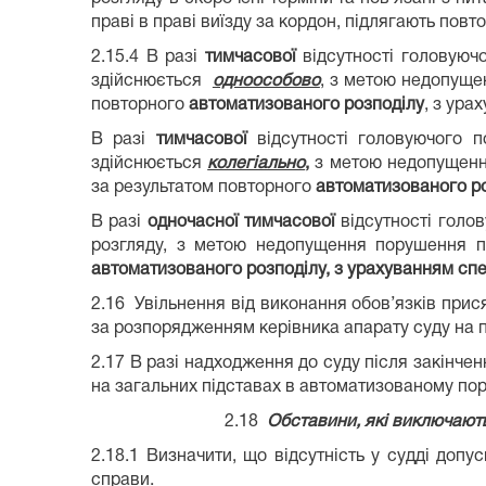
праві в праві виїзду за кордон, підлягають пов
2.15.4 В разі
тимчасової
відсутності головуюч
здійснюється
одноособово
, з метою недопуще
повторного
автоматизованого розподілу
, з ура
В разі
тимчасової
відсутності головуючого 
здійснюється
колегіально
,
з метою недопущення
за результатом повторного
автоматизованого р
В разі
одночасної тимчасової
відсутності голо
розгляду, з метою недопущення порушення пр
автоматизованого розподілу, з урахуванням спец
2.16 Увільнення від виконання обов’язків прися
за розпорядженням керівника апарату суду на п
2.17 В разі надходження до суду після закінчен
на загальних підставах в автоматизованому пор
2.18
Обставини, які виключают
2.18.1 Визначити, що відсутність у судді доп
справи.