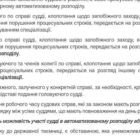
торному автоматизованому розподілу.
ого по справі судді, клопотання щодо запобіжного заходу,
ння порушення процесуальних строків, передається на роз
хуванням спеціалізації.
по справі судді, клопотання щодо запобіжного заходу, 
 порушення процесуальних строків, передається на розгля
озподілу
.
вуючого та членів колегії по справі, клопотання щодо запо
оцесуальних строків, передається на розгляд іншому с
іалізації.
жного, залученого у конкретній справі, за необхідності, кр
ідставі подання головуючого судді.
ня робочого часу судових справ, які за законом мають роз
ядку між усіма суддями, що мають повноваження на день роз
ь можливість участі судді в автоматизованому розподілу а
уску до державної таємниці, є обставиною, яка унеможли