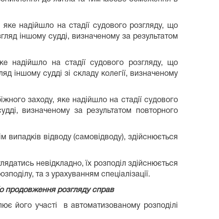
 яке надійшло на стадії судового розгляду, що
гляд іншому судді, визначеному за результатом
яке надійшло на стадії судового розгляду, що
д іншому судді зі складу колегії, визначеному
біжного заходу, яке надійшло на стадії судового
удді, визначеному за результатом повторного
ім випадків відводу (самовідводу), здійснюється
глядатись невідкладно, їх розподіл здійснюється
поділу, та з урахуванням спеціалізації.
бо продовження розгляду справ
влює його участі в автоматизованому розподілі