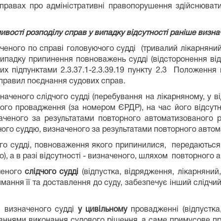
у справах про адміністративні правопорушення здійснюва
ивості розподілу справ у випадку відсутності раніше визн
ченого по справі головуючого судді (тривалий лікарняний,
випадку припинення повноважень судді (відсторонення від
них підпунктами 2.3.37.1-2.3.39.19 пункту 2.3 Положен
 правил поєднання судових справ.
значеного слідчого судді (перебування на лікарняному, у в
ого провадження (за номером ЄРДР), на час його відсутнос
аченого за результатами повторного автоматизованого роз
чого суддю, визначеного за результатами повторного автом
го судді, повноваження якого припинилися, передаються н
го), а в разі відсутності - визначеного, шляхом повторного
ченого
слідчого судді
(відпустка, відрядження, лікарняний
мання її та доставлення до суду, забезпечує інший слідчи
е визначеного судді
у цивільному
провадженні (відпустка,
питаннями виконання судового рішення, а саме примусове 