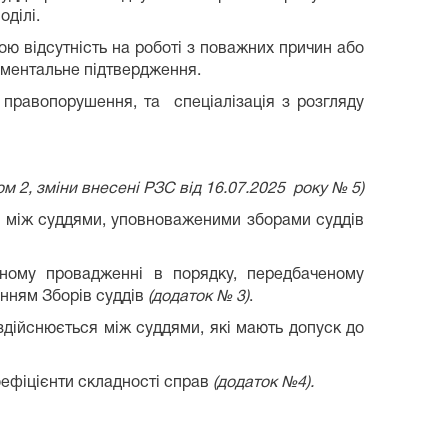
ділі.
ою відсутність на роботі з поважних причин або
ументальне підтвердження.
і правопорушення, та спеціалізація з розгляду
ом 2, зміни внесені РЗС від 16.07.2025 року № 5)
ся між суддями, уповноваженими зборами суддів
ьному провадженні в порядку, передбаченому
енням Зборів суддів
(додаток № 3)
.
здійснюється між суддями, які мають допуск до
оефіцієнти складності справ
(додаток №4).