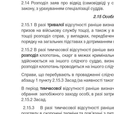
2.14 Розподіл заяв про відвід (самовідвід) 
закону, з урахуванням спеціалізації суддів.
2.15 Особл
2.15.1 В разі
тривалої
відсутності раніше визна
призов на військову службу тощо), а також у 
тощо) розподіл справ, у випадках, передбаче
порядку на загальних підставах з дотриманням
2.15.2 В разі тимчасової відсутності раніше ви
розподіл
клопотань, скарг в межах кримінальн
здійснюється на іншого слідчого суддю, визн
розподіл клопотань проводиться на іншого слід
Справи, що перебувають в провадженні слідчо
абзацу 1 пункту 2.15.3 Засад (за наявності тако
В період
тимчасової
відсутності раніше визна
обрання запобіжного заходу особі, в разі затри
2.15.2 Засад.
2.15.3 В разі тимчасової відсутності раніш
розгляду в скорочені терміни та пов’язані з 