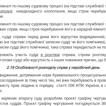
кімнаті по іншому судовому процесі (на підставі службової 
зподілі
невідкладного клопотання, якщо строк перебува
я.
кімнаті по іншому судовому процесі (на підставі службової 
вих справ, якщо строк перебування його в нарадчій кімнат
 судді справи перед днем його відпустки (відрядження),
 (на підставі службової записки судді чи його помічника
аписки судді (його помічника), така справа передається на 
ивлюють участь судді
в розгляді
справи, строки розгляд
у голови суду) або відсутність з інших поважних причин, що
2.19 Особливості розподілу справ у неробочий день
вадження, дотримання норм Кримінального процесуальног
озслідування (в тому числі тих, які вже перебувають в про
хисту прав людини в порядку статті 206 КПК України, в 
і.
 керівник апарату суду розробляє проєкт графіку чергува
усток суддів. Проєкт графіку чергування погоджується Зб