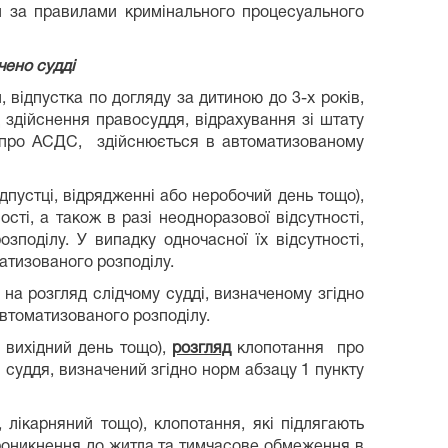
ти за правилами кримінального процесуального
ачено судді
 відпустка по догляду за дитиною до 3-х років,
 здійснення правосуддя, відрахування зі штату
ня про АСДС, здійснюється в автоматизованому
ідпустці, відрядженні або неробочий день тощо),
ті, а також в разі неодноразової відсутності,
поділу. У випадку одночасної їх відсутності,
атизованого розподілу.
а розгляд слідчому судді, визначеному згідно
 автоматизованого розподілу.
, вихідний день тощо),
розгляд
клопотання про
й суддя, визначений згідно норм абзацу 1 пункту
 лікарняний тощо), клопотання, які підлягають
проникнення до житла та тимчасове обмеження в