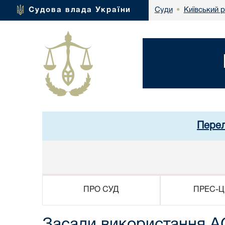
Київський 
Судова влада України
Суди
•
Перел
ПРО СУД
ПРЕС-Ц
Засади використання АС