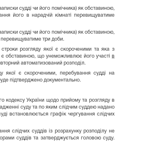
записки судді чи його помічника) як обставиною,
ння його в нарадчій кімнаті перевищуватиме
записки судді чи його помічника) як обставиною,
і перевищуватиме три доби.
 строки розгляду якої є скороченими та яка з
), є обставиною, що унеможливлює його участі
в
повторний автоматизований розподіл.
у якої є скороченими, перебування судді на
 буде підтверджено документально.
о кодексу України щодо прийому та розгляду в
вадженні суду та по яким слідчим суддею надано
суді встановлюється графік чергування слідчих
ння слідчих суддів із розрахунку розподілу не
орами суддів та затверджується головою суду.