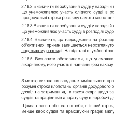
2.18.2 Визначити перебування судді у нарадчій 
що унеможливлює участь
слідчого судді
в ро
процесуальні строки розгляду самого клопотанн
2.18.3 Визначити перебування судді у нарадчій 
що унеможливлює участь
судді
в розподілі
судо
2.18.4 Визначити, що надходження на розгляд
об’єктивних причин залишається нерозглянутою
подальшому
розгляді
. На підставі службової з
2.18.5 Визначити обставинами, що унеможл
лікарняному, його участь в навчанні (без наказ
З метою виконання завдань кримінального про
розумні строки клопотань органів досудового р
дозвіл на затримання), а також скарг щодо за
суддів та працівників апарату суду в неробочі дн
Щоквартально або, за потреби, в інший строк,
менше двох суддів та враховуючи графік відп