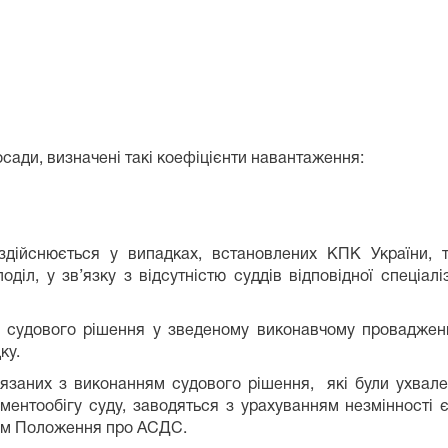
осади, визначені такі коефіцієнти навантаження:
здійснюється у випадках, встановлених КПК України, та
іл, у зв’язку з відсутністю суддів відповідної спеціалі
я судового рішення у зведеному виконавчому провадженн
ку.
’язаних з виконанням судового рішення, які були ухвале
ентообігу суду, заводяться з урахуванням незмінності є
орм Положення про АСДС.