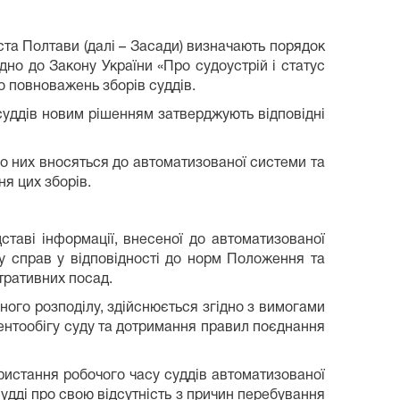
та Полтави (далі – Засади) визначають порядок
но до Закону України «Про судоустрій і статус
о повноважень зборів суддів.
суддів новим рішенням затверджують відповідні
о них вносяться до автоматизованої системи та
я цих зборів.
ставі інформації, внесеної до автоматизованої
у справ у відповідності до норм Положення та
стративних посад.
ого розподілу, здійснюється згідно з вимогами
ентообігу суду та дотримання правил поєднання
ористання робочого часу суддів автоматизованої
удді про свою відсутність з причин перебування