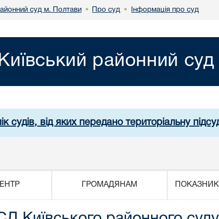
районний суд м. Полтави
Про суд
Інформація про суд
•
•
Київський районний суд
ік судів, від яких передано територіальну підсуд
ЕНТР
ГРОМАДЯНАМ
ПОКАЗНИК
Д Київського районного суду