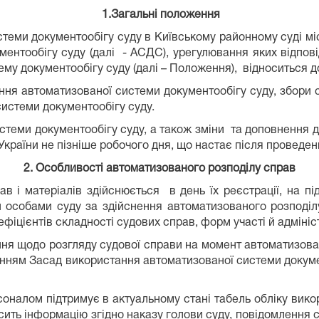
1.Загальні положення
еми документообігу суду в Київському районному суді міс
ентообігу суду (далі - АСДС), урегулювання яких відповід
му документообігу суду (далі – Положення), відноситься д
ння автоматизованої системи документообігу суду, збори 
истеми документообігу суду.
еми документообігу суду, а також зміни та доповнення д
країни не пізніше робочого дня, що настає після проведенн
2. Особливості автоматизованого розподілу справ
і матеріалів здійснюється в день їх реєстрації, на під
 особами суду за здійснення автоматизованого розподіл
оефіцієнтів складності судових справ, форм участі й адміні
я щодо розгляду судової справи на момент автоматизован
уванням Засад використання автоматизованої системи докум
соналом підтримує в актуальному стані табель обліку вик
ить інформацію згідно наказу голови суду, повідомлення с