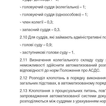
- головуючий суддя (колегіально) – 1;
- головуючий суддя (одноособово) – 1;
- член колегії – 0,3;
- запасний суддя – 0,3.
2.10 Для суддів, які займають адміністративні п
- голові суду – 0,9;
- заступникові голови суду – 1.
2.11 Визначення колегіального складу суду 
неможливості здійснити автоматизований розпод
відповідності до норм Положення про АСДС.
2.12 Розподіл клопотань в порядку виконанн
загальних підставах, в автоматизованому поряд
2.13 Клопотання з процесуальних питань, пов
запровадження автоматизованої системи докум
розподіляються між суддями з урахуванням н