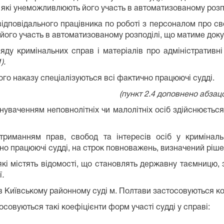
 які унеможливлюють його участь в автоматизованому розпо
ідповідального працівника по роботі з персоналом про св
його участь в автоматизованому розподілі, що матиме док
ляду кримінальних справ і матеріалів про адміністративн
).
ого наказу спеціалізуються всі фактично працюючі судді.
(пункт 2.4 доповнено абзац
нуваченням неповнолітніх чи малолітніх осіб здійснюєть
риманням прав, свобод та інтересів осіб у кримінал
но працюючі судді, на строк повноважень, визначений ріш
які містять відомості, що становлять державну таємницю, 
ї
.
в в Київському районному суді м. Полтави застосовуються к
совуються такі коефіцієнти форм участі судді у справі: