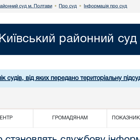
районний суд м. Полтави
Про суд
Інформація про суд
•
•
Київський районний суд
ік судів, від яких передано територіальну підсуд
ЕНТР
ГРОМАДЯНАМ
ПОКАЗНИК
 становлять службову інформ