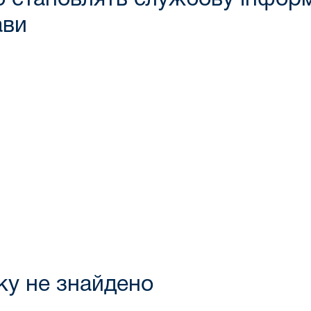
ави
ку не знайдено