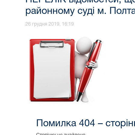
районному суді м. Полт
26 грудня 2019, 16:19
Помилка 404 – сторін