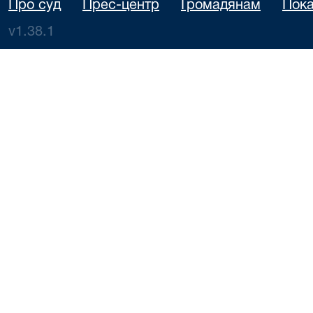
Про суд
Прес-центр
Громадянам
Пока
v1.38.1