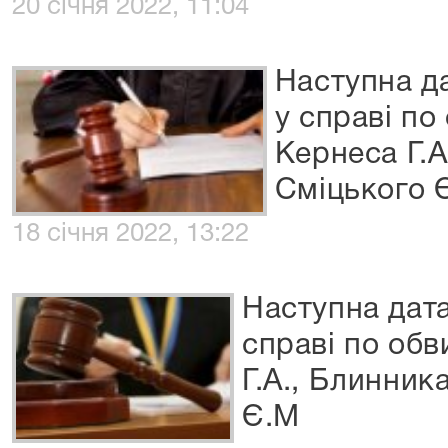
20 січня 2022, 11:04
Наступна да
у справі п
Кернеса Г.А
Сміцького 
18 січня 2022, 13:22
Наступна дата
справі по об
Г.А., Блинник
Є.М