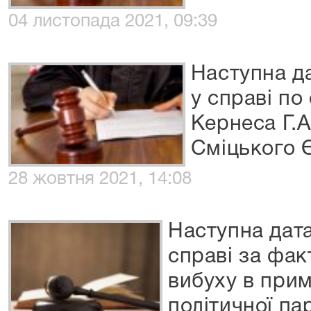
04 листопада 2021, 09:39
Наступна да
у справі п
Кернеса Г.А
Сміцького 
28 жовтня 2021, 14:08
Наступна дата
справі за фа
вибуху в прим
політичної пар