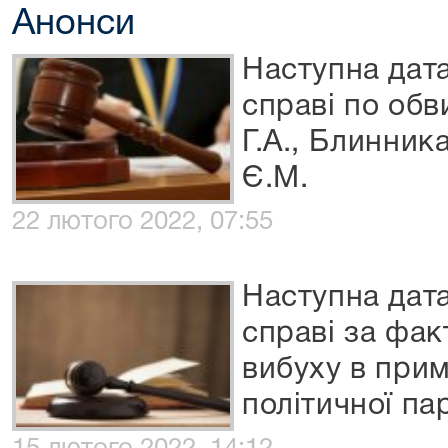
Анонси
Наступна дата
справі по об
Г.А., Блинник
Є.М.
22 лютого 2022, 07:55
Наступна дата
справі за фа
вибуху в прим
політичної пар