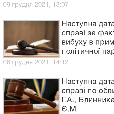
09 грудня 2021, 13:07
Наступна дата
справі за фа
вибуху в прим
політичної пар
06 грудня 2021, 14:12
Наступна дата
справі по об
Г.А., Блинник
Є.М