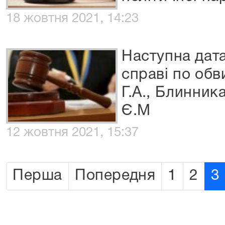
18 жовтня 2021, 14:23
Наступна дата
справі по об
Г.А., Блинник
Є.М
12 жовтня 2021, 15:37
Перша
Попередня
1
2
3