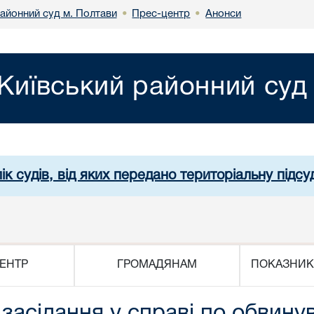
районний суд м. Полтави
Прес-центр
Анонси
•
•
Київський районний суд
ік судів, від яких передано територіальну підсуд
ЕНТР
ГРОМАДЯНАМ
ПОКАЗНИК
засідання у справі по обвину