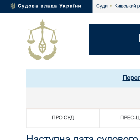
Київський 
Судова влада України
Суди
•
Перел
ПРО СУД
ПРЕС-Ц
Наступна дата судового 