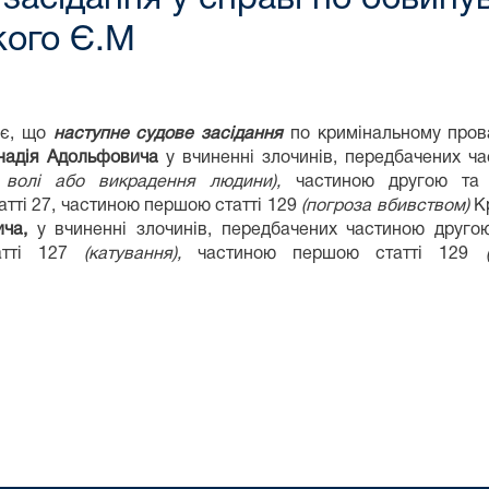
кого Є.М
яє, що
наступне
судове засідання
по кримінальному пров
надія Адольфовича
у вчиненні злочинів, передбачених ча
 волі або викрадення людини),
частиною другою та т
атті 27, частиною першою статті 129
(погроза вбивством)
Кр
ча,
у вчиненні злочинів, передбачених частиною друго
атті 127
(катування),
частиною першою статті 129