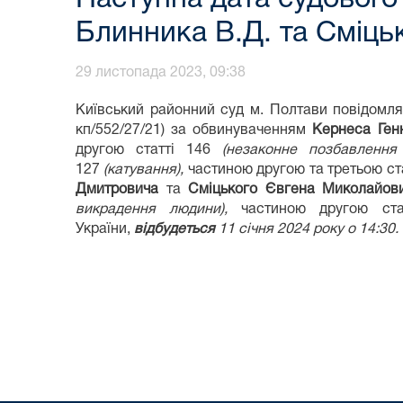
Блинника В.Д. та Сміць
29 листопада 2023, 09:38
Київський районний суд м. Полтави повідомл
кп/552/27/21) за обвинуваченням
Кернеса Ген
другою статті 146
(незаконне позбавлення
127
(катування),
частиною другою та третьою ст
Дмитровича
та
Сміцького Євгена Миколайови
викрадення людини),
частиною другою ст
України,
відбудеться
11 січня
20
24
року о 1
4
:
3
0.