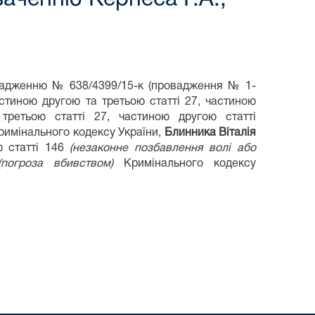
адженню № 638/4399/15-к (провадження № 1-
стиною другою та третьою статті 27, частиною
ретьою статті 27, частиною другою статті
имінального кодексу України,
Блинника Віталія
ю статті 146
(незаконне позбавлення волі або
(погроза вбивством)
Кримінального кодексу