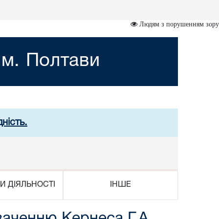
Людям з порушенням зору
 м. Полтави
ність.
И ДІЯЛЬНОСТІ
ІНШЕ
ваченню Кернеса Г.А.,