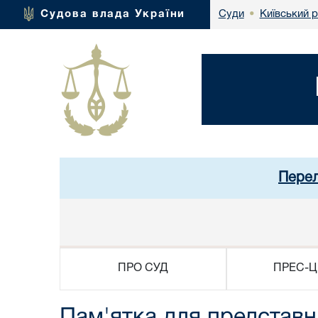
Київський 
Судова влада України
Суди
•
Перел
ПРО СУД
ПРЕС-Ц
Пам'ятка для представн