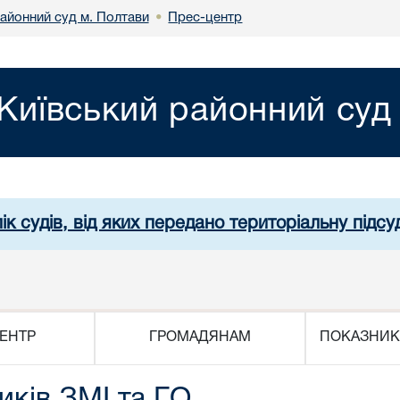
районний суд м. Полтави
Прес-центр
•
Київський районний суд
ік судів, від яких передано територіальну підсуд
ЕНТР
ГРОМАДЯНАМ
ПОКАЗНИК
иків ЗМІ та ГО