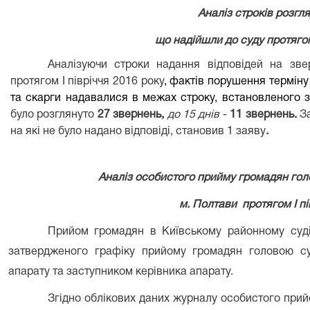
Аналіз строків розгл
що надійшли до суду протягом
Аналізуючи строки надання відповідей на зве
протягом
І півріччя 2016 року
, фактів порушення терміну 
та скарги надавалися в межах строку, встановленого 
було розглянуто
27 звернень,
до 15 днів
-
11 звернень.
З
на які не було надано відповіді, становив 1 заяву
.
Аналіз особистого прийму громадян гол
м. Полтави
протягом І п
Прийом громадян в Київському районному суді
затвердженого графіку прийому громадян головою су
апарату та заступником керівника апарату.
Згідно облікових даних журналу особистого при