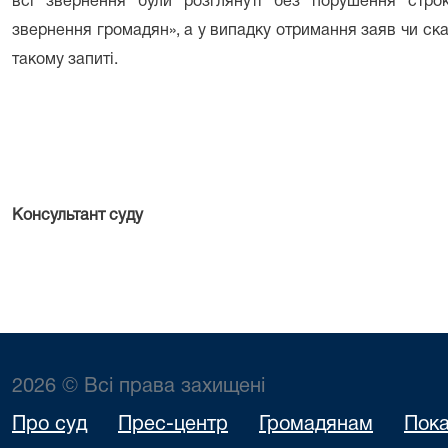
всі звернення були розглянуті без порушення стро
звернення громадян», а у випадку отримання заяв чи скар
такому запиті.
Консультант суду
2026 © Всі права захищені
Про суд
Прес-центр
Громадянам
Пока