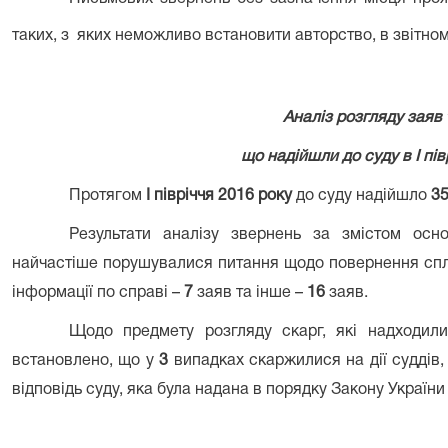
таких, з
яких неможливо встановити авторство, в звітному
Аналіз розгляду заяв 
що надійшли до суду в І пів
Протягом
І півріччя
2016 року
до суду надійшло
3
Результати аналізу звернень за змістом осн
найчастіше порушувалися питання щодо повернення спл
інформації по справі –
7
заяв та інше –
16
заяв.
Щодо предмету розгляду скарг, які надходили
встановлено, що у
3
випадках скаржилися на дії суддів,
відповідь суду, яка була надана в порядку Закону Україн