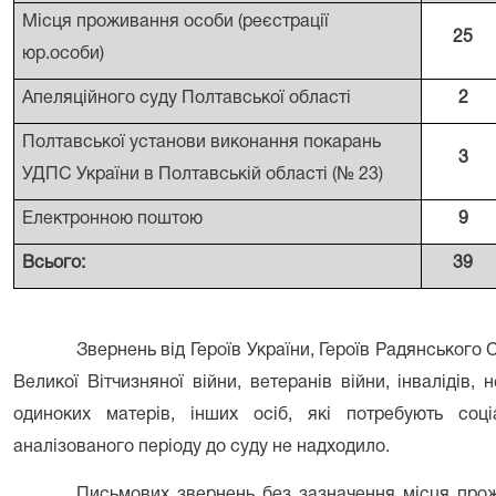
Місця проживання особи (реєстрації
25
юр.особи)
Апеляційного суду Полтавської області
2
Полтавської установи виконання покарань
3
УДПС України в Полтавській області (№ 23)
Електронною поштою
9
Всього:
39
Звернень від Героїв України, Героїв Радянського С
Великої Вітчизняної війни, ветеранів війни, інвалідів, 
одиноких матерів, інших осіб, які потребують соц
аналізованого періоду до суду не надходило.
Письмових звернень без зазначення місця прож