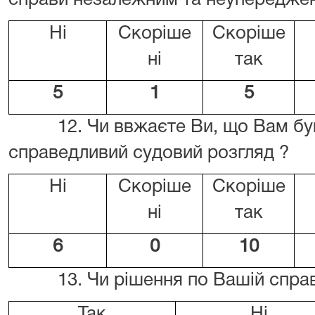
справи незалежним та неупередже
Ні
Скоріше
Скоріше
ні
так
5
1
5
12. Чи ввжаєте Ви, що Вам був
справедливий судовий розгляд ?
Ні
Скоріше
Скоріше
ні
так
6
0
10
13. Чи рішення по Вашій справі 
Так
Ні