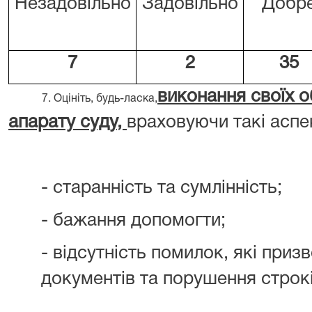
Незадовільно
Задовільно
Добр
7
2
35
виконання своїх о
7. Оцініть, будь-ласка,
апарату суду,
враховуючи такі аспек
- старанність та сумлінність;
- бажання допомогти;
- відсутність помилок, які при
документів та порушення строкі