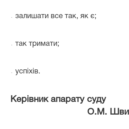
залишати все так, як є;
-
так тримати;
-
успіхів.
-
Керівник ап
О.М. Швид