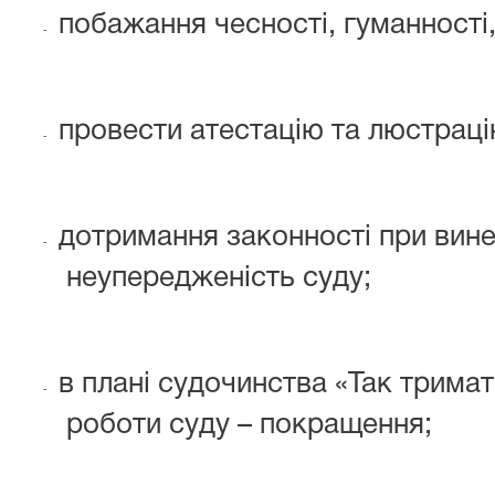
побажання чесності, гуманності,
-
провести атестацію та люстраці
-
дотримання законності при винес
-
неупередженість суду;
в плані судочинства «Так тримат
-
роботи суду – покращення;