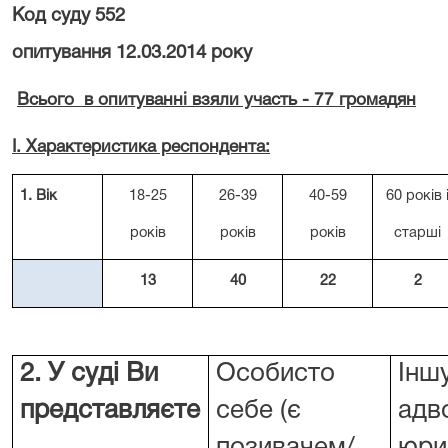
Код суду 55
опитування 12.03.2014 року
Всього в опитуванні взяли участь - 77 громадян
І. Характеристика респондента:
1. Вік
18-25
26-39
40-59
60 років 
років
років
років
старші
13
40
22
2
2. У суді Ви
Особисто
Інш
представляєте
себе (є
адв