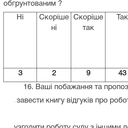
обгрунтованим ?
Ні
Скоріше
Скоріше
Так
ні
так
3
2
9
43
16. Ваші побажання та пропози
завести книгу відгуків про робо
-
узгодити роботу суду з іншими 