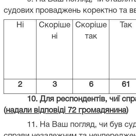
судових проваджень коректно та вв
Ні
Скоріше
Скоріше
Так
ні
так
2
3
6
61
10. Для респондентів, чиї спра
(
надали відповіді 72 громадянина
)
11. На Ваш погляд, чи був суд 