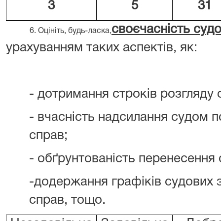
3
5
31
своєчасність суд
6. Оцініть, будь-ласка,
урахуванням таких аспектів, як:
- дотримання строків розгляду 
- вчасність надсилання судом 
справ;
- обґрунтованість перенесення 
-додержання графіків судових 
справ, тощо.