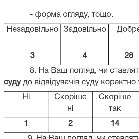
- форма огляду, тощо.
Незадовільно
Задовільно
Добр
3
4
28
8. На Ваш погляд, чи ставля
суду
до відвідувачів суду коректно 
Ні
Скоріше
Скоріше
ні
так
1
2
14
9. На Ваш погляд, чи ставляться