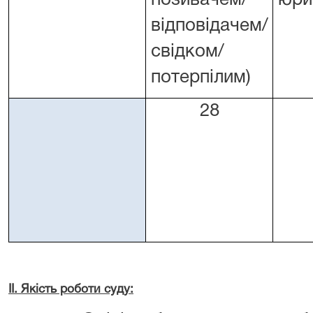
позивачем/
юри
відповідачем/
свідком/
потерпілим)
28
ІІ. Якість роботи суду: