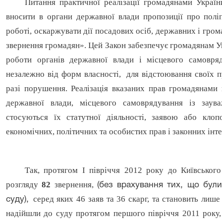
Питання практичної реалізації громадянами Украї
вносити в органи державної влади пропозиції про поліп
роботі, оскаржувати дії посадових осіб, державних і гро
звернення громадян». Цей Закон забезпечує громадянам У
роботи органів державної влади і місцевого самовряду
незалежно від форм власності, для відстоювання своїх пр
разі порушення. Реалізація вказаних прав громадянами 
державної влади, місцевого самоврядування із заув
стосуються їх статутної діяльності, заявою або клоп
економічних, політичних та особистих прав і законних інт
Так, протягом І півріччя 2012 року до Київськог
розгляду
82
звернення,
(без врахування тих, що бул
серед яких 46 заяв та 36 скарг, та становить лиш
суду),
надійшли до суду протягом першого півріччя 2011 року, 