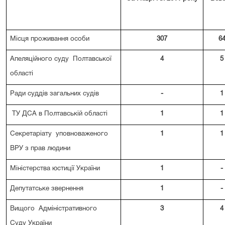
Місця проживання особи
307
6
Апеляційного суду Полтавської
4
5
області
Ради суддів загальних судів
-
1
ТУ ДСА в Полтавській області
1
1
Секретаріату уповноваженого
1
1
ВРУ з прав людини
Міністерства юстиції України
1
-
Депутатське звернення
1
-
Вищого Адміністративного
3
4
Суду України