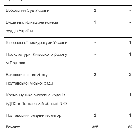
Верховний Суд України
2
-
Вища кваліфікаційна комісія
1
-
суддів України
Генеральної прокуратури України
-
1
Прокуратури Київського району
-
1
м.Полтави
Виконавчого комітету
2
2
Полтавської міської ради
Кременчуцька виправна колонія
-
1
УДПС в Полтавській області №69
Полтавський слідчий ізолятор
2
1
Всього:
325
8