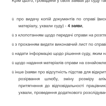
Крім цього, громадяни у своїх заявах до суду 
ü
про видачу копій документів по справі (висн
матеріалу, ухвали суду) -
4 заяви
,
ü
з клопотанням щодо передачі справи на розгл
ü
з проханням видати виконавчий лист по справ
ü
надати інформацію щодо рішення суду, яким 
ü
щодо надання матеріалів справи на ознайомл
ü
інше (заяви про відсутність підстав для відкр
розірвання шлюбу, зміну розміру алім
притягнення до відповідальності працівник
ухвали, проведення додаткового розслідуванн