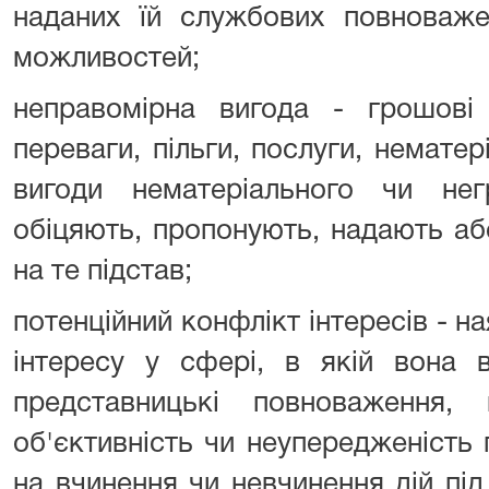
наданих їй службових повноваже
можливостей;
неправомірна вигода - грошов
переваги, пільги, послуги, нематері
вигоди нематеріального чи нег
обіцяють, пропонують, надають а
на те підстав;
потенційний конфлікт інтересів - н
інтересу у сфері, в якій вона 
представницькі повноваження
об'єктивність чи неупередженість
на вчинення чи невчинення дій пі