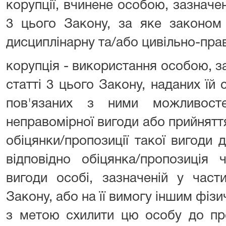
корупції, вчинене особою, зазначен
3 цього Закону, за яке законом 
дисциплінарну та/або цивільно-прав
корупція - використання особою, з
статті 3 цього Закону, наданих ї
пов'язаних з ними можливос
неправомірної вигоди або прийняття
обіцянки/пропозиції такої вигоди 
відповідно обіцянка/пропозиція 
вигоди особі, зазначеній у част
Закону, або на її вимогу іншим фі
з метою схилити цю особу до пр