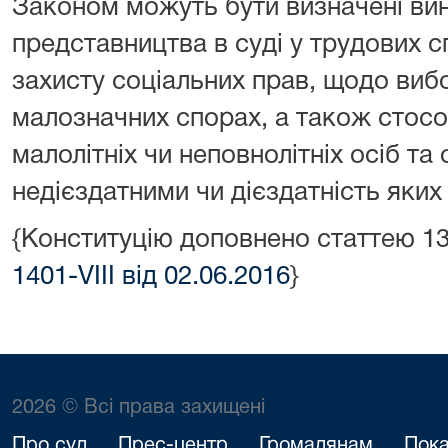
Законом можуть бути визначені ви
представництва в суді у трудових 
захисту соціальних прав, щодо вибо
малозначних спорах, а також стос
малолітніх чи неповнолітніх осіб та 
недієздатними чи дієздатність яки
{Конституцію доповнено статтею 1
1401-VIII від 02.06.2016
}
2026 © Всі права захищені
Про суд
Прес-центр
Громадянам
Пока