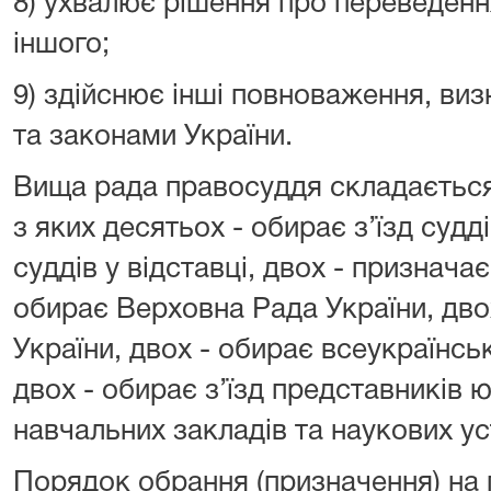
8) ухвалює рішення про переведення
іншого;
9) здійснює інші повноваження, виз
та законами України.
Вища рада правосуддя складається
з яких десятьох - обирає з’їзд судд
суддів у відставці, двох - признача
обирає Верховна Рада України, двох
України, двох - обирає всеукраїнсь
двох - обирає з’їзд представників
навчальних закладів та наукових ус
Порядок обрання (призначення) на 