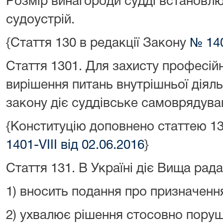
Розмір винагороди судді встановл
судоустрій.
{Стаття 130 в редакції Закону
№ 140
Стаття 130
1
.
Для захисту професійни
вирішення питань внутрішньої діяль
закону діє суддівське самоврядува
{Конституцію доповнено статтею 1
1401-VIII від 02.06.2016
}
Стаття 131.
В Україні діє Вища рада
1) вносить подання про призначення
2) ухвалює рішення стосовно пору