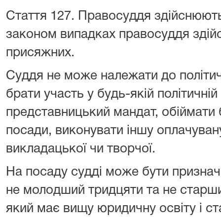
Стаття 127.
Правосуддя здійснюють 
законом випадках правосуддя здій
присяжних.
Cуддя не може належати до політич
брати участь у будь-якій політичній
представницький мандат, обіймати б
посади, виконувати іншу оплачувану
викладацької чи творчої.
На посаду судді може бути признач
не молодший тридцяти та не старши
який має вищу юридичну освіту і ст