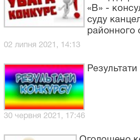
«В» - консу
суду канцел
районного 
02 липня 2021, 14:13
Результати
30 червня 2021, 17:46
Оголошено к