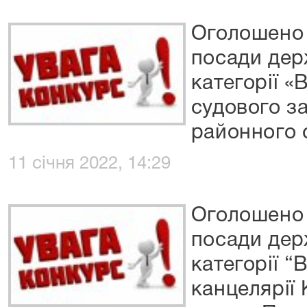
Оголошено 
посади дер
категорії «
судового з
районного 
11 січня 2022, 14:29
Оголошено 
посади дер
категорії “
канцелярії