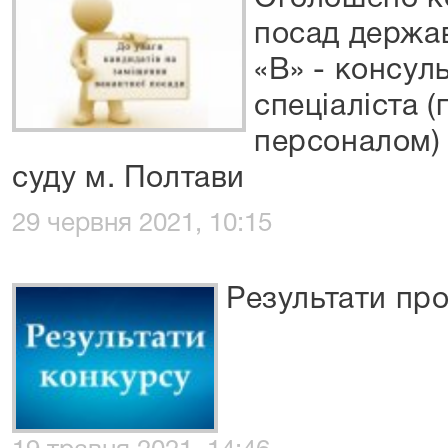
посад держав
«В» - консул
спеціаліста (
персоналом) 
суду м. Полтави
29 червня 2021, 10:15
Результати пр