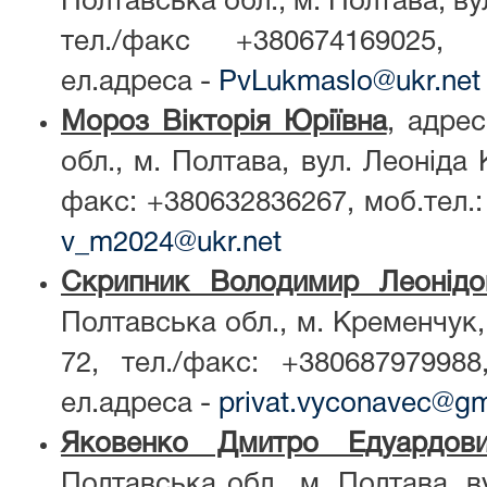
Полтавська обл., м. Полтава, ву
тел./факс +380674169025, м
ел.адреса -
PvLukmaslo@ukr.net
Мороз Вікторія Юріївна
, адре
обл., м. Полтава, вул. Леоніда 
факс: +380632836267, моб.тел.:
v_m2024@ukr.net
Скрипник Володимир Леонідо
Полтавська обл., м. Кременчук,
72, тел./факс: +380687979988
ел.адреса -
privat.vyconavec@gm
Яковенко Дмитро Едуардов
Полтавська обл., м. Полтава, в