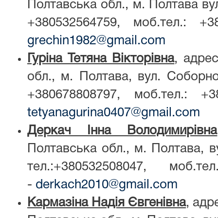
Полтавська обл., м. Полтава вул
+380532564759, моб.тел.: +3
grechin1982@gmail.com
Гуріна Тетяна Вікторівна
, адре
обл., м. Полтава, вул. Соборно
+380678808797, моб.тел.: +3
tetyanagurina0407@gmail.com
Деркач Інна Володимирівна
Полтавська обл., м. Полтава, ву
тел.:+380532508047, моб.тел.
-
derkach2010@gmail.com
Кармазіна Надія Євгенівна
, адр