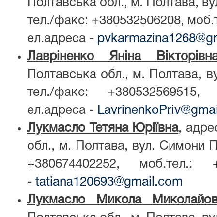
Полтавська обл., м. Полтава, вул
тел./факс: +380532506208, моб.
ел.адреса -
pvkarmazina1268@g
Лавріненко Яніна Вікторівн
Полтавська обл., м. Полтава, в
тел./факс: +380532569515, 
ел.адреса -
LavrinenkoPriv@gma
Лукмасло Тетяна Юріївна
, адре
обл., м. Полтава, вул. Симони П
+380674402252, моб.тел.: +
-
tatiana120693@gmail.com
Лукмасло Микола Миколайов