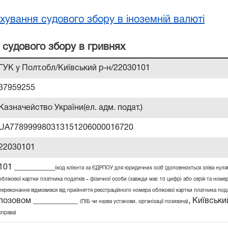
хування судового збору в іноземній валюті
 судового збору в гривнях
ГУК у Полт.обл/Київський р-н/22030101
37959255
Казначейство України(ел. адм. подат.)
UA778999980313151206000016720
22030101
101 __________
(код клієнта за ЄДРПОУ для юридичних осіб (доповнюється зліва нул
облікової картки платника податків – фізичної особи (завжди має 10 цифр) або серія та номер
переконання відмовився від прийняття реєстраційного номера облікової картки платника податк
позовом ___________
,
Київськи
(ПІБ чи назва установи, організації позивача)
справа)