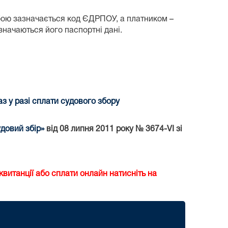
бою зазначається код ЄДРПОУ, а платником –
азначаються його паспортні дані.
 у разі сплати судового збору
довий збір»
від 08 липня 2011 року № 3674-VI зі
витанції або сплати онлайн натисніть на