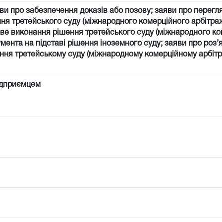
ви про забезпечення доказів або позову; заяви про перегл
ня третейського суду (міжнародного комерційного арбітраж
ве виконання рішення третейського суду (міжнародного к
мента на підставі рішення іноземного суду; заяви про роз
яння третейському суду (міжнародному комерційному арбітр
ідприємцем