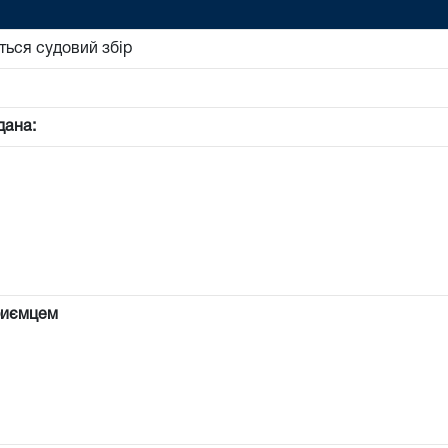
ться судовий збір
дана:
риємцем