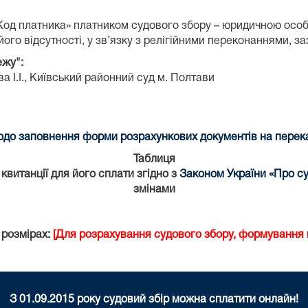
«Код платника» платником судового збору – юридичною осо
ого відсутності, у зв’язку з релігійними переконаннями, з
ежу":
 І.І.,
Київський районний суд м. Полтави
до заповнення форми розрахункових документів на переказ
Таблиця
витанції для його сплати згідно з
Законом України «Про су
змінами
 розмірах:
[Для розрахування судового збору, формування к
З 01.09.2015 року судовий збір можна сплатити онлайн!