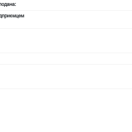
подана:
ідприємцем