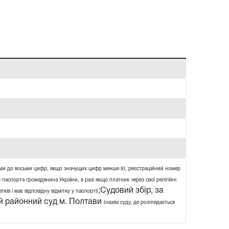
ями до восьми цифр, якщо значущих цифр менше 8), реєстраційний номер
 паспорта громадянина України, в разі якщо платник через свої релігійні
;Судовий збір, за
ів і має відповідну відмітку у паспорті)
й районний суд м. Полтави
(назва суду, де розглядається