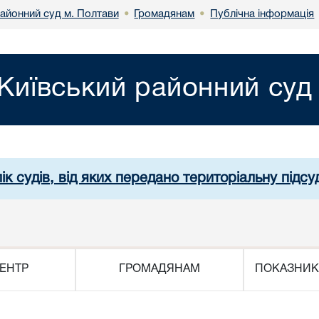
районний суд м. Полтави
Громадянам
Публічна інформація
•
•
Київський районний суд
ік судів, від яких передано територіальну підсуд
ЕНТР
ГРОМАДЯНАМ
ПОКАЗНИК