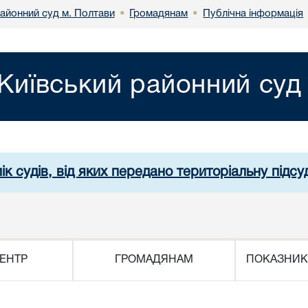
районний суд м. Полтави
Громадянам
Публічна інформація
•
•
Київський районний суд
ік судів, від яких передано територіальну підсуд
ЕНТР
ГРОМАДЯНАМ
ПОКАЗНИК