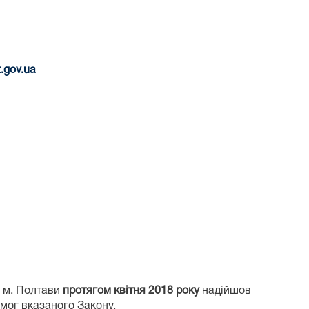
t
.
gov
.
ua
у м. Полтави
протягом квітня 2018 року
надійшов
имог вказаного Закону.