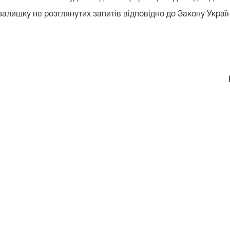
лишку не розглянутих запитів відповідно до Закону України
уду В.М. Ши