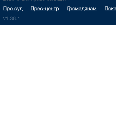
Про суд
Прес-центр
Громадянам
Пока
v1.38.1