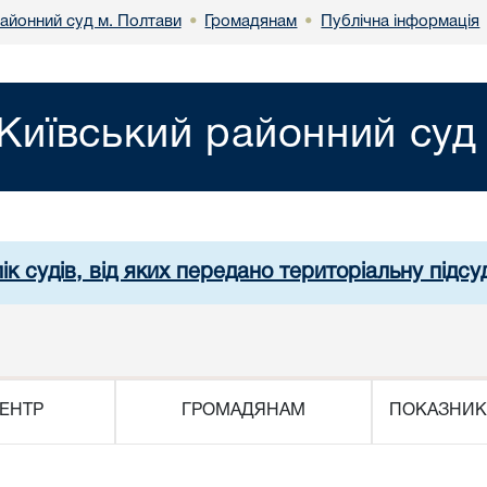
районний суд м. Полтави
Громадянам
Публічна інформація
•
•
Київський районний суд
ік судів, від яких передано територіальну підсуд
ЕНТР
ГРОМАДЯНАМ
ПОКАЗНИК