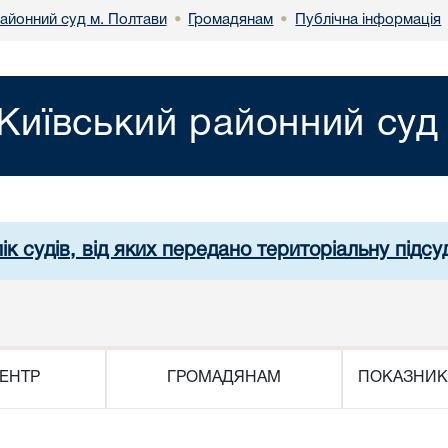
районний суд м. Полтави
Громадянам
Публічна інформація
•
•
Київський районний суд
ік судів, від яких передано територіальну підсуд
ЕНТР
ГРОМАДЯНАМ
ПОКАЗНИК