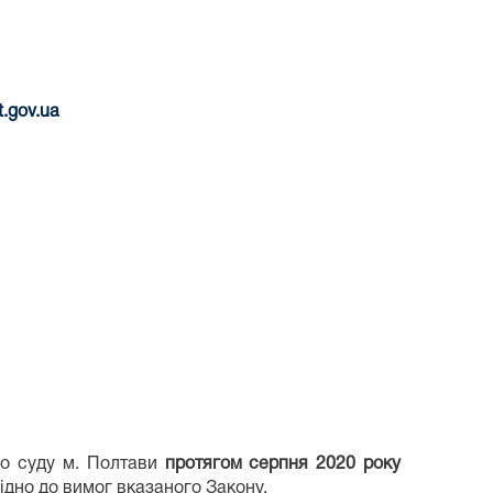
t
.
gov
.
ua
го суду м. Полтави
протягом серпня 2020 року
ідно до вимог вказаного Закону.