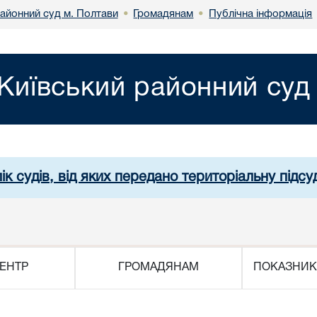
районний суд м. Полтави
Громадянам
Публічна інформація
•
•
Київський районний суд
ік судів, від яких передано територіальну підсуд
ЕНТР
ГРОМАДЯНАМ
ПОКАЗНИК