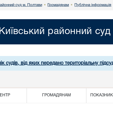
районний суд м. Полтави
Громадянам
Публічна інформація
•
•
Київський районний суд
ік судів, від яких передано територіальну підсуд
ЕНТР
ГРОМАДЯНАМ
ПОКАЗНИК