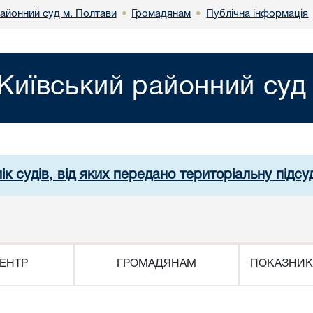
районний суд м. Полтави
Громадянам
Публічна інформація
•
•
Київський районний суд
ік судів, від яких передано територіальну підсуд
ЕНТР
ГРОМАДЯНАМ
ПОКАЗНИК