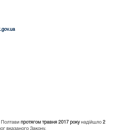
t
.
gov
.
ua
м. Полтави
протягом травня 2017 року
надійшло
2
мог вказаного Закону.