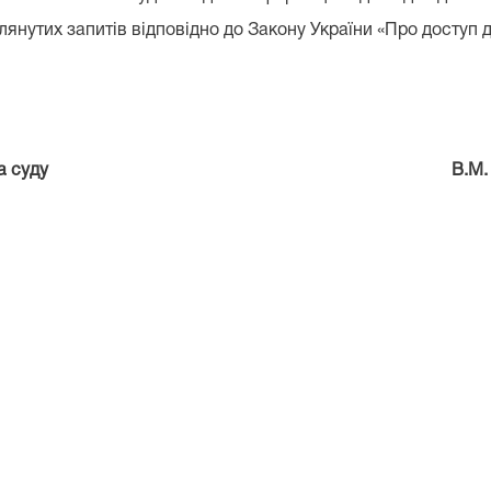
нутих запитів відповідно до Закону України «Про доступ до
олова суду В.М. Ши