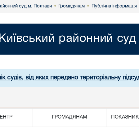
районний суд м. Полтави
Громадянам
Публічна інформація
•
•
Київський районний суд
ік судів, від яких передано територіальну підсуд
ЕНТР
ГРОМАДЯНАМ
ПОКАЗНИК