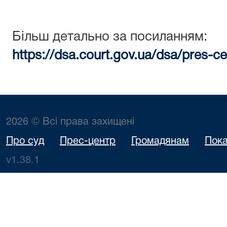
Більш детально за посиланням:
https://dsa.court.gov.ua/dsa/pres-c
2026 © Всі права захищені
Про суд
Прес-центр
Громадянам
Пока
v1.38.1