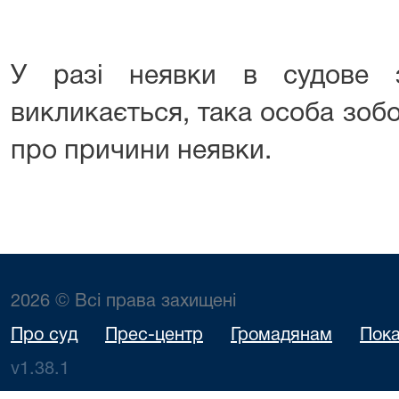
У разі неявки в судове з
викликається, така особа зоб
про причини неявки.
2026 © Всі права захищені
Про суд
Прес-центр
Громадянам
Пока
v1.38.1