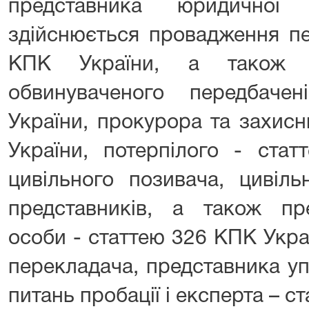
представника юридичної
здійснюється провадження пе
KПK України, a також н
обвинуваченого передбач
України, прокурора та захис
України, потерпілого - ста
цивільного позивача, цивіль
представників, a також пр
особи - статтею 326 KПK Україн
перекладача, представника у
питань пробації і експерта – с